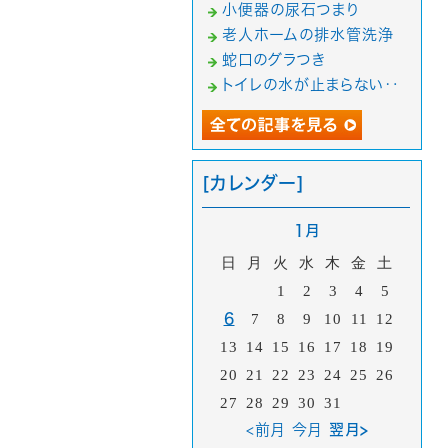
小便器の尿石つまり
老人ホームの排水管洗浄
蛇口のグラつき
トイレの水が止まらない‥
[カレンダー]
1月
日
月
火
水
木
金
土
1
2
3
4
5
6
7
8
9
10
11
12
13
14
15
16
17
18
19
20
21
22
23
24
25
26
27
28
29
30
31
<前月
今月
翌月>