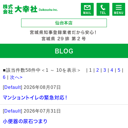
BLOG
■該当件数58件中＜1 ～ 10を表示＞ | 1 |
2
|
3
|
4
|
5
|
6
|
次へ>
[
Default
]
2026年08月07日
マンショントイレの緊急対応！
[
Default
]
2026年07月31日
小便器の尿石つまり