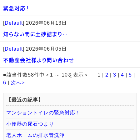
緊急対応！
[
Default
]
2026年06月13日
知らない間に土砂詰まり‥
[
Default
]
2026年06月05日
不動産会社様より問い合わせ
■該当件数58件中＜1 ～ 10を表示＞ | 1 |
2
|
3
|
4
|
5
|
6
|
次へ>
【最近の記事】
マンショントイレの緊急対応！
小便器の尿石つまり
老人ホームの排水管洗浄