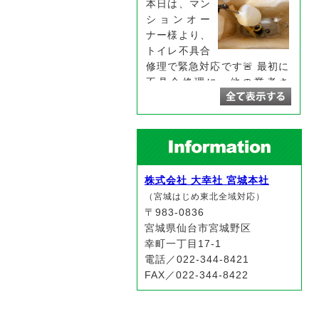
本日は、マン
ションオー
ナー様より、
トイレ不具合
修理で緊急対応です🚨 最初に
不具合修理に、他の業者さ
ん……
続きを読む
2026/07/31
小便器の尿石つまり
本日は、小便
株式会社 大幸社 宮城本社
器の流れが悪
（宮城はじめ東北全域対応）
いとお客様か
〒983-0836
らご相談を頂
宮城県仙台市宮城野区
きました！
幸町一丁目17-1
いざ、作業に
電話／022-344-8421
入ります！
FAX／022-344-8422
尿石除……
続きを読む