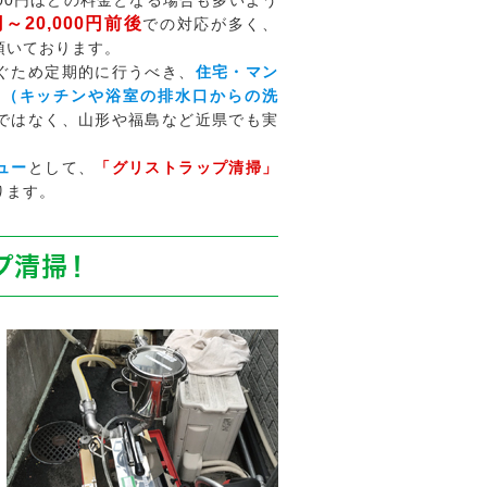
000円ほどの料金となる場合も多いよう
円～20,000円前後
での対応が多く、
頂いております。
ぐため定期的に行うべき、
住宅・マン
」（キッチンや浴室の排水口からの洗
ではなく、山形や福島など近県でも実
ュー
として、
「グリストラップ清掃」
ります。
プ清掃！