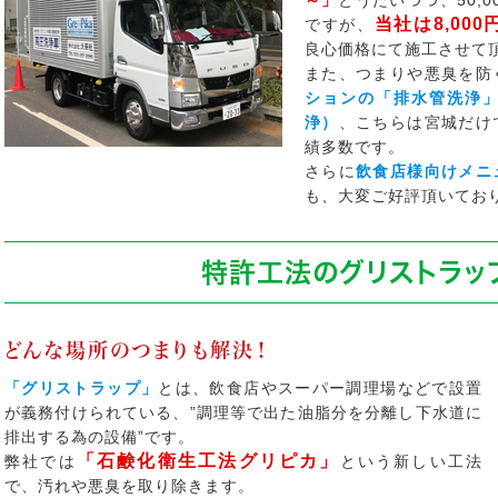
～」
とうたいつつ、50,
当社は8,000
ですが、
良心価格にて施工させて
また、つまりや悪臭を防
ションの「排水管洗浄
浄）
、こちらは宮城だけ
績多数です。
さらに
飲食店様向けメニ
も、大変ご好評頂いてお
特許工法のグリストラッ
どんな場所のつまりも解決！
「グリストラップ」
とは、飲食店やスーパー調理場などで設置
が義務付けられている、”調理等で出た油脂分を分離し下水道に
排出する為の設備”です。
「石鹸化衛生工法グリピカ」
弊社では
という新しい工法
で、汚れや悪臭を取り除きます。