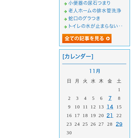
小便器の尿石つまり
老人ホームの排水管洗浄
蛇口のグラつき
トイレの水が止まらない‥
[カレンダー]
11月
日
月
火
水
木
金
土
1
2
3
4
5
6
7
8
9
10
11
12
13
14
15
16
17
18
19
20
21
22
23
24
25
26
27
28
29
30