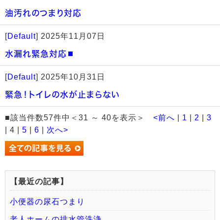
油汚れのつまり対応
[
Default
]
2025年11月07日
水漏れ緊急対応◼️
[
Default
]
2025年10月31日
緊急！トイレの水が止まらない
■該当件数57件中＜31 ～ 40を表示＞
<前へ
|
1
|
2
|
3
| 4 |
5
|
6
|
次へ>
【最近の記事】
小便器の尿石つまり
老人ホームの排水管洗浄