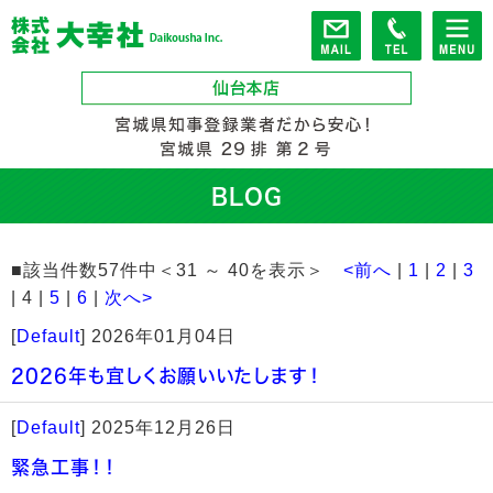
BLOG
■該当件数57件中＜31 ～ 40を表示＞
<前へ
|
1
|
2
|
3
| 4 |
5
|
6
|
次へ>
[
Default
]
2026年01月04日
2026年も宜しくお願いいたします！
[
Default
]
2025年12月26日
緊急工事！！